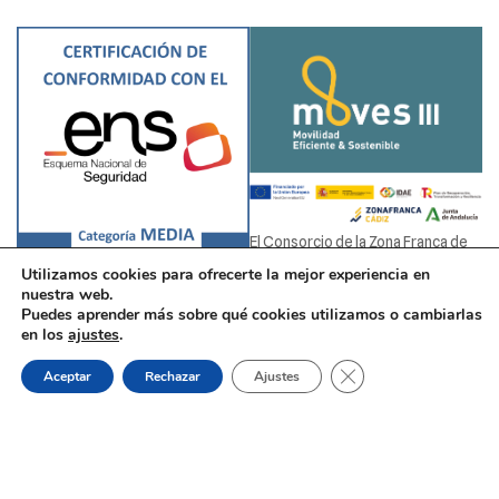
El Consorcio de la Zona Franca de
Cádiz ha recibido una ayuda de la
Utilizamos cookies para ofrecerte la mejor experiencia en
Unión Europea con cargo al Fondo
nuestra web.
NextGenerationEU, en el marco del
Puedes aprender más sobre qué cookies utilizamos o cambiarlas
Certificación de compromiso con
en los
ajustes
.
Plan de Recuperación,
el ENS - Categoría MEDIA
Trasformación y Resiliencia, para la
Cerrar El Banner De
Aceptar
Rechazar
Ajustes
adquisición de vehículos
eléctricos, dentro del Programa de
incentivos a la movilidad eficiente y
sostenible (Programa MOVES III
ANDALUCÍA) del Ministerio para la